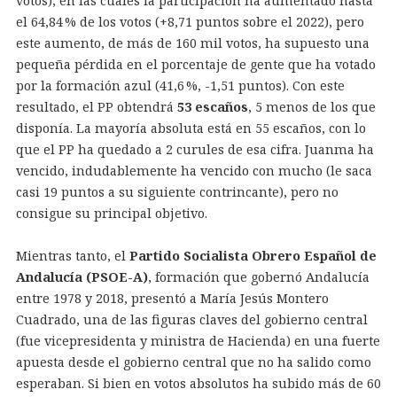
votos), en las cuales la participación ha aumentado hasta
el 64,84 % de los votos (+8,71 puntos sobre el 2022), pero
este aumento, de más de 160 mil votos, ha supuesto una
pequeña pérdida en el porcentaje de gente que ha votado
por la formación azul (41,6 %, -1,51 puntos). Con este
resultado, el PP obtendrá
53 escaños
, 5 menos de los que
disponía. La mayoría absoluta está en 55 escaños, con lo
que el PP ha quedado a 2 curules de esa cifra. Juanma ha
vencido, indudablemente ha vencido con mucho (le saca
casi 19 puntos a su siguiente contrincante), pero no
consigue su principal objetivo.
Mientras tanto, el
Partido Socialista Obrero Español de
Andalucía (PSOE-A)
, formación que gobernó Andalucía
entre 1978 y 2018, presentó a María Jesús Montero
Cuadrado, una de las figuras claves del gobierno central
(fue vicepresidenta y ministra de Hacienda) en una fuerte
apuesta desde el gobierno central que no ha salido como
esperaban. Si bien en votos absolutos ha subido más de 60