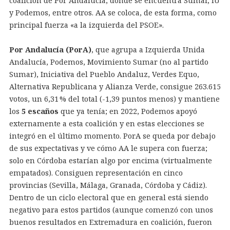
coalición de Por Andalucía, donde se encuentra Sumar, IU
y Podemos, entre otros. AA se coloca, de esta forma, como
principal fuerza «a la izquierda del PSOE».
Por Andalucía (PorA)
, que agrupa a Izquierda Unida
Andalucía, Podemos, Movimiento Sumar (no al partido
Sumar), Iniciativa del Pueblo Andaluz, Verdes Equo,
Alternativa Republicana y Alianza Verde, consigue 263.615
votos, un 6,31 % del total (-1,39 puntos menos) y mantiene
los
5 escaños
que ya tenía; en 2022, Podemos apoyó
externamente a esta coalición y en estas elecciones se
integró en el último momento. PorA se queda por debajo
de sus expectativas y ve cómo AA le supera con fuerza;
solo en Córdoba estarían algo por encima (virtualmente
empatados). Consiguen representación en cinco
provincias (Sevilla, Málaga, Granada, Córdoba y Cádiz).
Dentro de un ciclo electoral que en general está siendo
negativo para estos partidos (aunque comenzó con unos
buenos resultados en Extremadura en coalición, fueron