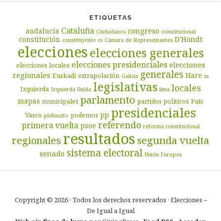
ETIQUETAS
Cataluña
congreso
andalucía
Ciudadanos
constitucional
D'Hondt
constitución
constituyente
cs
Cámara de Representantes
elecciones
elecciones generales
elecciones presidenciales
elecciones
elecciones locales
generales
regionales
Hare
Euskadi
extrapolación
Galicia
iu
legislativas
locales
Izquierda
Izquierda Unida
lima
parlamento
mapas
municipales
partidos políticos
País
presidenciales
pp
Vasco
podemos
plebiscito
referendo
primera vuelta
psoe
reforma constitucional
resultados
segunda vuelta
regionales
sistema electoral
senado
Unión Europea
Copyright © 2026 · Todos los derechos reservados · Elecciones –
De Igual a Igual