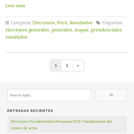
Leer más
Categoría:
Elecciones
,
Perú
,
Resultados
Etiquetas:
elecciones generales
,
generales
,
mapas
,
presidenciales
,
resultados
Paginación
1
2
»
de
entradas
ENTRADAS RECIENTES
Elecciones Presidenciales Peruanas 2026: Visualización del
conteo de actas