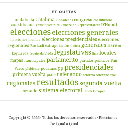
ETIQUETAS
Cataluña
congreso
andalucía
Ciudadanos
constitucional
D'Hondt
constitución
constituyente
cs
Cámara de Representantes
elecciones
elecciones generales
elecciones presidenciales
elecciones
elecciones locales
generales
regionales
Hare
Euskadi
extrapolación
Galicia
iu
legislativas
locales
Izquierda
Izquierda Unida
lima
parlamento
mapas
municipales
partidos políticos
País
presidenciales
pp
Vasco
podemos
plebiscito
referendo
primera vuelta
psoe
reforma constitucional
resultados
segunda vuelta
regionales
sistema electoral
senado
Unión Europea
Copyright © 2026 · Todos los derechos reservados · Elecciones –
De Igual a Igual