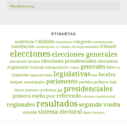
WordPress.org
ETIQUETAS
Cataluña
congreso
andalucía
Ciudadanos
constitucional
D'Hondt
constitución
constituyente
cs
Cámara de Representantes
elecciones
elecciones generales
elecciones presidenciales
elecciones
elecciones locales
generales
regionales
Hare
Euskadi
extrapolación
Galicia
iu
legislativas
locales
Izquierda
Izquierda Unida
lima
parlamento
mapas
municipales
partidos políticos
País
presidenciales
pp
Vasco
podemos
plebiscito
referendo
primera vuelta
psoe
reforma constitucional
resultados
segunda vuelta
regionales
sistema electoral
senado
Unión Europea