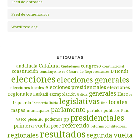
Feed de entradas
Feed de comentarios
WordPress.org
ETIQUETAS
Cataluña
congreso
andalucía
Ciudadanos
constitucional
D'Hondt
constitución
constituyente
cs
Cámara de Representantes
elecciones
elecciones generales
elecciones presidenciales
elecciones
elecciones locales
generales
regionales
Hare
Euskadi
extrapolación
Galicia
iu
legislativas
locales
Izquierda
Izquierda Unida
lima
parlamento
mapas
municipales
partidos políticos
País
presidenciales
pp
Vasco
podemos
plebiscito
referendo
primera vuelta
psoe
reforma constitucional
resultados
segunda vuelta
regionales