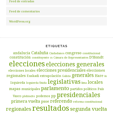
Feed de entradas
Feed de comentarios
WordPress.org
ETIQUETAS
Cataluña
congreso
andalucía
Ciudadanos
constitucional
D'Hondt
constitución
constituyente
cs
Cámara de Representantes
elecciones
elecciones generales
elecciones presidenciales
elecciones
elecciones locales
generales
regionales
Hare
Euskadi
extrapolación
Galicia
iu
legislativas
locales
Izquierda
Izquierda Unida
lima
parlamento
mapas
municipales
partidos políticos
País
presidenciales
pp
Vasco
podemos
plebiscito
referendo
primera vuelta
psoe
reforma constitucional
resultados
segunda vuelta
regionales