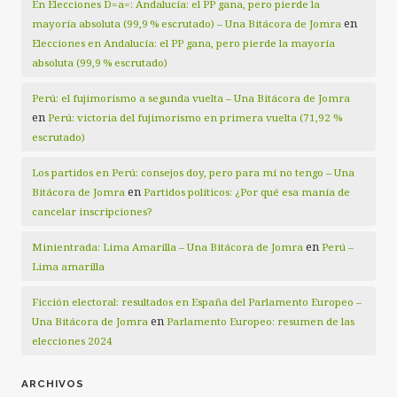
En Elecciones D=a=: Andalucía: el PP gana, pero pierde la
en
mayoría absoluta (99,9 % escrutado) – Una Bitácora de Jomra
Elecciones en Andalucía: el PP gana, pero pierde la mayoría
absoluta (99,9 % escrutado)
Perú: el fujimorismo a segunda vuelta – Una Bitácora de Jomra
en
Perú: victoria del fujimorismo en primera vuelta (71,92 %
escrutado)
Los partidos en Perú: consejos doy, pero para mí no tengo – Una
en
Bitácora de Jomra
Partidos políticos: ¿Por qué esa manía de
cancelar inscripciones?
en
Minientrada: Lima Amarilla – Una Bitácora de Jomra
Perú –
Lima amarilla
Ficción electoral: resultados en España del Parlamento Europeo –
en
Una Bitácora de Jomra
Parlamento Europeo: resumen de las
elecciones 2024
ARCHIVOS