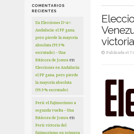
COMENTARIOS
RECIENTES
Elecci
En Elecciones D=a=:
Venezue
Andalucía: el PP gana,
pero pierde la mayoría
victori
absoluta (99,9 %
escrutado) – Una
Publicada el 7 
en
Bitácora de Jomra
Elecciones en Andalucía:
el PP gana, pero pierde
la mayoría absoluta
(99,9 % escrutado)
Perú: el fujimorismo a
segunda vuelta – Una
en
Bitácora de Jomra
Perú: victoria del
fujimorismo en primera