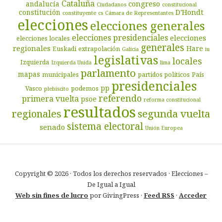
Cataluña
congreso
andalucía
Ciudadanos
constitucional
D'Hondt
constitución
constituyente
cs
Cámara de Representantes
elecciones
elecciones generales
elecciones presidenciales
elecciones
elecciones locales
generales
regionales
Hare
Euskadi
extrapolación
Galicia
iu
legislativas
locales
Izquierda
Izquierda Unida
lima
parlamento
mapas
municipales
partidos políticos
País
presidenciales
pp
Vasco
podemos
plebiscito
referendo
primera vuelta
psoe
reforma constitucional
resultados
segunda vuelta
regionales
sistema electoral
senado
Unión Europea
Copyright © 2026 · Todos los derechos reservados · Elecciones –
De Igual a Igual
Web sin fines de lucro
por GivingPress ·
Feed RSS
·
Acceder