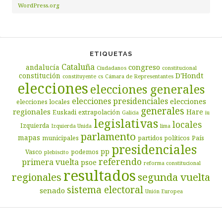
WordPress.org
ETIQUETAS
Cataluña
congreso
andalucía
Ciudadanos
constitucional
D'Hondt
constitución
constituyente
cs
Cámara de Representantes
elecciones
elecciones generales
elecciones presidenciales
elecciones
elecciones locales
generales
regionales
Hare
Euskadi
extrapolación
Galicia
iu
legislativas
locales
Izquierda
Izquierda Unida
lima
parlamento
mapas
municipales
partidos políticos
País
presidenciales
pp
Vasco
podemos
plebiscito
referendo
primera vuelta
psoe
reforma constitucional
resultados
segunda vuelta
regionales
sistema electoral
senado
Unión Europea