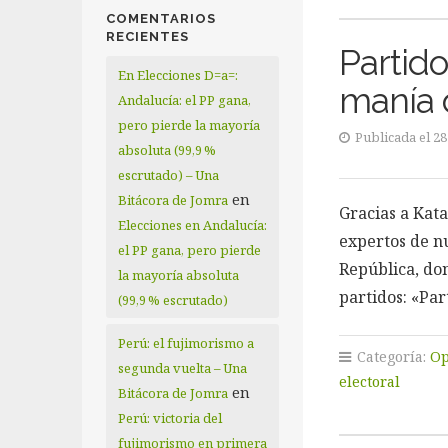
COMENTARIOS
RECIENTES
Partido
En Elecciones D=a=:
manía 
Andalucía: el PP gana,
pero pierde la mayoría
Publicada el 2
absoluta (99,9 %
escrutado) – Una
en
Bitácora de Jomra
Gracias a Kata
Elecciones en Andalucía:
expertos de nu
el PP gana, pero pierde
República, do
la mayoría absoluta
partidos: «Pa
(99,9 % escrutado)
Perú: el fujimorismo a
Categoría:
Op
segunda vuelta – Una
electoral
en
Bitácora de Jomra
Perú: victoria del
fujimorismo en primera