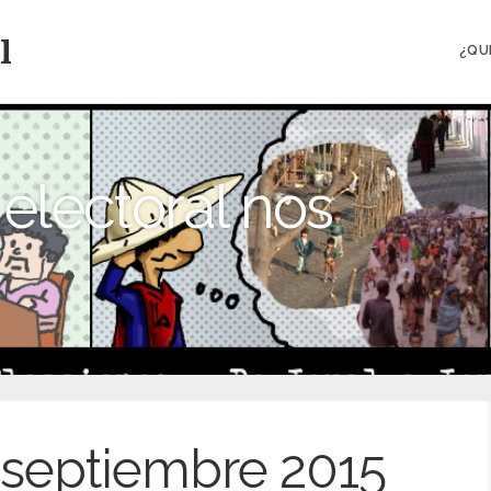
l
¿QU
electoral nos
septiembre 2015