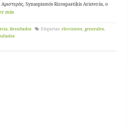
Αριστεράς, Synaspismós Rizospastikís Aristerás, o
er más
ecia
,
Resultados
Etiquetas:
elecciones
,
generales
,
ultados