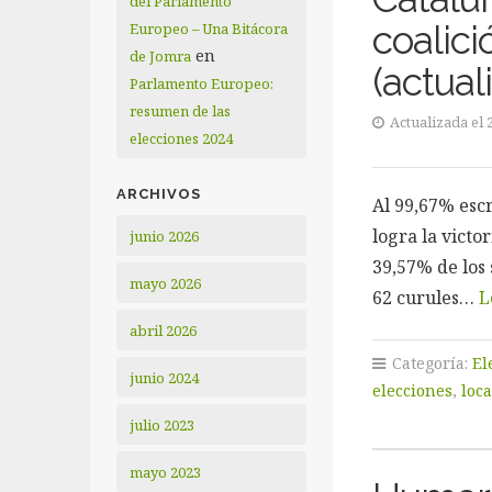
del Parlamento
coalic
Europeo – Una Bitácora
en
de Jomra
(actual
Parlamento Europeo:
resumen de las
Actualizada el 
elecciones 2024
ARCHIVOS
Al 99,67% escr
logra la victo
junio 2026
39,57% de los 
mayo 2026
62 curules…
L
abril 2026
Categoría:
El
junio 2024
elecciones
,
loca
julio 2023
mayo 2023