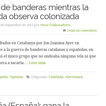
 de banderas mientras la
rda observa colonizada
8 de septiembre de 2015 por
Otros Colaboradores
Dejar un comentario
ultados en Catalunya por Jon Juanma Ayer en
e a la guerra de banderas catalanas y españolas, en
ió el único grupo que no ondeaba ninguna tela ni que
iera a sacarla….
Leer más
paña
,
Opinión
Etiquetas:
Cataluña
,
elecciones
,
a (España): gana la