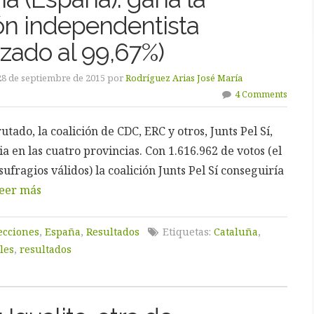
ión independentista
izado al 99,67%)
28 de septiembre de 2015 por
Rodríguez Arias José María
4 Comments
utado, la coalición de CDC, ERC y otros, Junts Pel Sí,
ria en las cuatro provincias. Con 1.616.962 de votos (el
sufragios válidos) la coalición Junts Pel Sí conseguiría
eer más
ecciones
,
España
,
Resultados
Etiquetas:
Cataluña
,
les
,
resultados