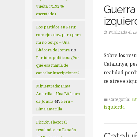
Guerra
vuelta (71,92 %
escrutado)
izquie
Los partidos en Perú:
Publicada el 2
consejos doy, pero para
mí no tengo – Una
en
Bitácora de Jomra
Sobre los res
Partidos políticos: ¿Por
Catalunya, pes
qué esa manía de
realidad perd
cancelar inscripciones?
se atreve siqu
Minientrada: Lima
Amarilla – Una Bitácora
Categoría:
Es
en
de Jomra
Perú –
Izquierda
Lima amarilla
Ficción electoral:
resultados en España
Cataluñ