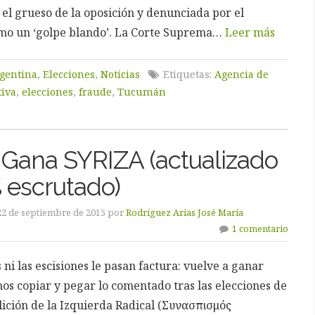
el grueso de la oposición y denunciada por el
omo un ‘golpe blando’. La Corte Suprema…
Leer más
gentina
,
Elecciones
,
Noticias
Etiquetas:
Agencia de
tiva
,
elecciones
,
fraude
,
Tucumán
: Gana SYRIZA (actualizado
 escrutado)
22 de septiembre de 2015 por
Rodríguez Arias José María
1 comentario
s ni las escisiones le pasan factura: vuelve a ganar
s copiar y pegar lo comentado tras las elecciones de
lición de la Izquierda Radical (Συνασπισμός