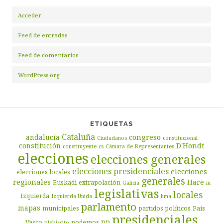
Acceder
Feed de entradas
Feed de comentarios
WordPress.org
ETIQUETAS
Cataluña
congreso
andalucía
Ciudadanos
constitucional
D'Hondt
constitución
constituyente
cs
Cámara de Representantes
elecciones
elecciones generales
elecciones presidenciales
elecciones
elecciones locales
generales
regionales
Hare
Euskadi
extrapolación
Galicia
iu
legislativas
locales
Izquierda
Izquierda Unida
lima
parlamento
mapas
municipales
partidos políticos
País
presidenciales
pp
Vasco
podemos
plebiscito