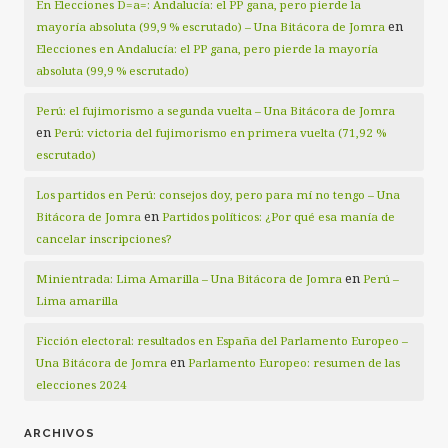
En Elecciones D=a=: Andalucía: el PP gana, pero pierde la
en
mayoría absoluta (99,9 % escrutado) – Una Bitácora de Jomra
Elecciones en Andalucía: el PP gana, pero pierde la mayoría
absoluta (99,9 % escrutado)
Perú: el fujimorismo a segunda vuelta – Una Bitácora de Jomra
en
Perú: victoria del fujimorismo en primera vuelta (71,92 %
escrutado)
Los partidos en Perú: consejos doy, pero para mí no tengo – Una
en
Bitácora de Jomra
Partidos políticos: ¿Por qué esa manía de
cancelar inscripciones?
en
Minientrada: Lima Amarilla – Una Bitácora de Jomra
Perú –
Lima amarilla
Ficción electoral: resultados en España del Parlamento Europeo –
en
Una Bitácora de Jomra
Parlamento Europeo: resumen de las
elecciones 2024
ARCHIVOS