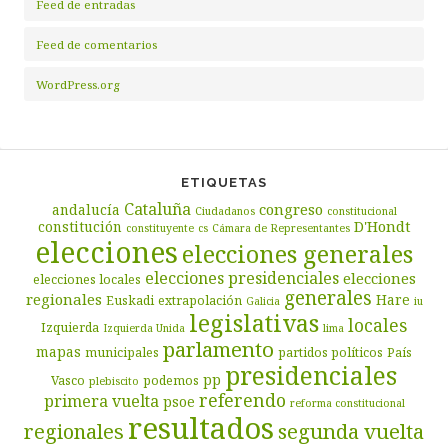
Feed de entradas
Feed de comentarios
WordPress.org
ETIQUETAS
Cataluña
congreso
andalucía
Ciudadanos
constitucional
D'Hondt
constitución
constituyente
cs
Cámara de Representantes
elecciones
elecciones generales
elecciones presidenciales
elecciones
elecciones locales
generales
regionales
Hare
Euskadi
extrapolación
Galicia
iu
legislativas
locales
Izquierda
Izquierda Unida
lima
parlamento
mapas
municipales
partidos políticos
País
presidenciales
pp
Vasco
podemos
plebiscito
referendo
primera vuelta
psoe
reforma constitucional
resultados
segunda vuelta
regionales