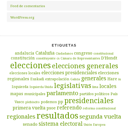
Feed de comentarios
WordPress.org
ETIQUETAS
Cataluña
congreso
andalucía
Ciudadanos
constitucional
D'Hondt
constitución
constituyente
cs
Cámara de Representantes
elecciones
elecciones generales
elecciones presidenciales
elecciones
elecciones locales
generales
regionales
Hare
Euskadi
extrapolación
Galicia
iu
legislativas
locales
Izquierda
Izquierda Unida
lima
parlamento
mapas
municipales
partidos políticos
País
presidenciales
pp
Vasco
podemos
plebiscito
referendo
primera vuelta
psoe
reforma constitucional
resultados
segunda vuelta
regionales
sistema electoral
senado
Unión Europea