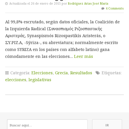
Actualizada el 26 de enero de 2015 por
Rodríguez Arias José María
4 Comments
Al 99,8% escrutado, según datos oficiales, la Coalición de
la Izquierda Radical (Συνασπισμός Ριζοσπαστικής
Αριστεράς, Synaspismós Rizospastikís Aristerás, o
ΣΥ.ΡΙΖ.Α, -Sýriza-, su abreviatura; normalmente escrito
como SYRIZA en los países con alfabeto latino) gana
cómodamente en las elecciones…
Leer más
Categoría:
Elecciones
,
Grecia
,
Resultados
Etiquetas:
elecciones
,
legislativas