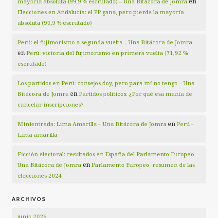
en
mayoría absoluta (99,9 % escrutado) – Una Bitácora de Jomra
Elecciones en Andalucía: el PP gana, pero pierde la mayoría
absoluta (99,9 % escrutado)
Perú: el fujimorismo a segunda vuelta – Una Bitácora de Jomra
en
Perú: victoria del fujimorismo en primera vuelta (71,92 %
escrutado)
Los partidos en Perú: consejos doy, pero para mí no tengo – Una
en
Bitácora de Jomra
Partidos políticos: ¿Por qué esa manía de
cancelar inscripciones?
en
Minientrada: Lima Amarilla – Una Bitácora de Jomra
Perú –
Lima amarilla
Ficción electoral: resultados en España del Parlamento Europeo –
en
Una Bitácora de Jomra
Parlamento Europeo: resumen de las
elecciones 2024
ARCHIVOS
junio 2026