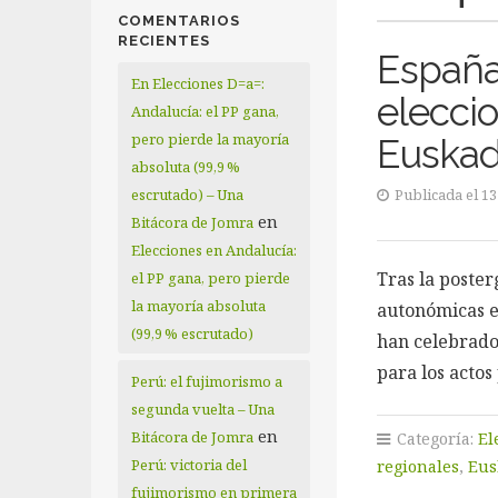
COMENTARIOS
RECIENTES
España:
En Elecciones D=a=:
elecci
Andalucía: el PP gana,
pero pierde la mayoría
Euskadi
absoluta (99,9 %
escrutado) – Una
Publicada el 13
en
Bitácora de Jomra
Elecciones en Andalucía:
Tras la poster
el PP gana, pero pierde
la mayoría absoluta
autonómicas en
(99,9 % escrutado)
han celebrado 
para los actos
Perú: el fujimorismo a
segunda vuelta – Una
en
Bitácora de Jomra
Categoría:
El
Perú: victoria del
regionales
,
Eus
fujimorismo en primera