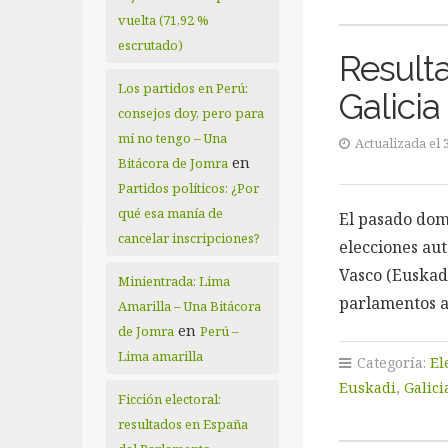
vuelta (71,92 %
escrutado)
Resulta
Los partidos en Perú:
Galicia
consejos doy, pero para
mí no tengo – Una
Actualizada el 
en
Bitácora de Jomra
Partidos políticos: ¿Por
qué esa manía de
El pasado dom
cancelar inscripciones?
elecciones au
Vasco (Euskadi
Minientrada: Lima
parlamentos a
Amarilla – Una Bitácora
en
de Jomra
Perú –
Lima amarilla
Categoría:
El
Euskadi
,
Galici
Ficción electoral:
resultados en España