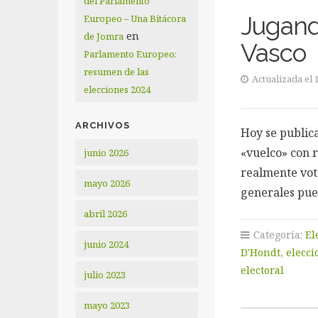
del Parlamento
Jugando
Europeo – Una Bitácora
en
de Jomra
Vasco
Parlamento Europeo:
resumen de las
Actualizada el 
elecciones 2024
ARCHIVOS
Hoy se publica
«vuelco» con 
junio 2026
realmente vota
mayo 2026
generales pues
abril 2026
Categoría:
El
junio 2024
D'Hondt
,
elecci
electoral
julio 2023
mayo 2023