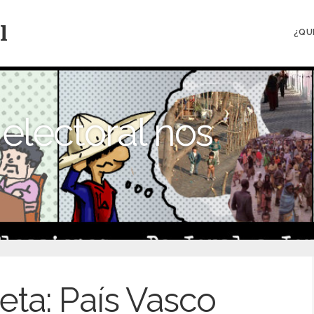
l
¿QU
electoral nos
eta:
País Vasco