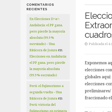
COMENTARIOS
RECIENTES
Elecci
En Elecciones D=a=:
Extrao
Andalucía: el PP gana,
pero pierde la mayoría
cuadros
absoluta (99,9 %
escrutado) – Una
Publicada el 4
en
Bitácora de Jomra
Elecciones en Andalucía:
Exponemos aquí
el PP gana, pero pierde
la mayoría absoluta
elecciones con
(99,9 % escrutado)
globales aquí:
elecciones-co
Perú: el fujimorismo a
preliminares/
segunda vuelta – Una
fraccionado el
en
Bitácora de Jomra
Perú: victoria del
fujimorismo en primera