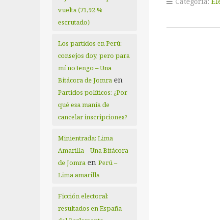
Categoría:
El
vuelta (71,92 %
escrutado)
Los partidos en Perú:
consejos doy, pero para
mí no tengo – Una
en
Bitácora de Jomra
Partidos políticos: ¿Por
qué esa manía de
cancelar inscripciones?
Minientrada: Lima
Amarilla – Una Bitácora
en
de Jomra
Perú –
Lima amarilla
Ficción electoral:
resultados en España