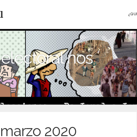
l
¿QU
electoral nos
marzo 2020