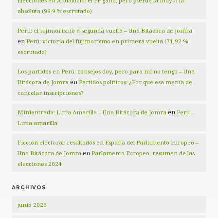
Elecciones en Andalucía: el PP gana, pero pierde la mayoría
absoluta (99,9 % escrutado)
Perú: el fujimorismo a segunda vuelta – Una Bitácora de Jomra
en
Perú: victoria del fujimorismo en primera vuelta (71,92 %
escrutado)
Los partidos en Perú: consejos doy, pero para mí no tengo – Una
en
Bitácora de Jomra
Partidos políticos: ¿Por qué esa manía de
cancelar inscripciones?
en
Minientrada: Lima Amarilla – Una Bitácora de Jomra
Perú –
Lima amarilla
Ficción electoral: resultados en España del Parlamento Europeo –
en
Una Bitácora de Jomra
Parlamento Europeo: resumen de las
elecciones 2024
ARCHIVOS
junio 2026