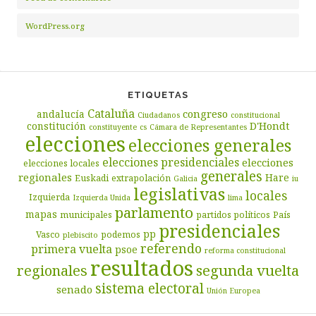
WordPress.org
ETIQUETAS
Cataluña
congreso
andalucía
Ciudadanos
constitucional
D'Hondt
constitución
constituyente
cs
Cámara de Representantes
elecciones
elecciones generales
elecciones presidenciales
elecciones
elecciones locales
generales
regionales
Hare
Euskadi
extrapolación
Galicia
iu
legislativas
locales
Izquierda
Izquierda Unida
lima
parlamento
mapas
municipales
partidos políticos
País
presidenciales
pp
Vasco
podemos
plebiscito
referendo
primera vuelta
psoe
reforma constitucional
resultados
segunda vuelta
regionales
sistema electoral
senado
Unión Europea