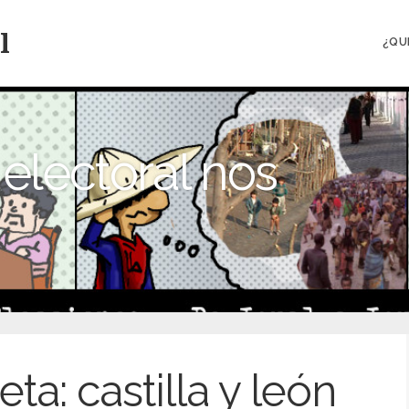
l
¿QU
electoral nos
eta:
castilla y león