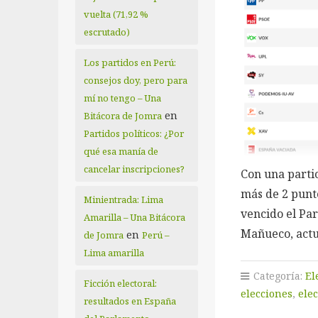
vuelta (71,92 %
escrutado)
Los partidos en Perú:
consejos doy, pero para
mí no tengo – Una
en
Bitácora de Jomra
Partidos políticos: ¿Por
qué esa manía de
cancelar inscripciones?
Con una partic
más de 2 punto
Minientrada: Lima
vencido el Pa
Amarilla – Una Bitácora
Mañueco, act
en
de Jomra
Perú –
Lima amarilla
Categoría:
El
Ficción electoral:
elecciones
,
ele
resultados en España