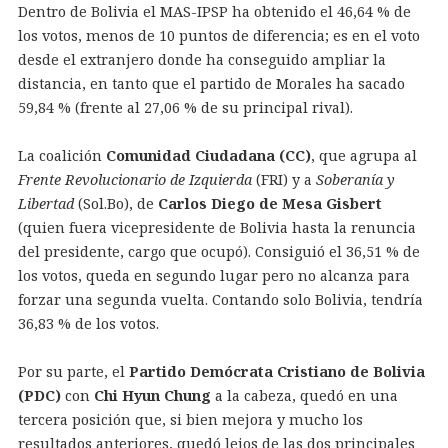
Dentro de Bolivia el MAS-IPSP ha obtenido el 46,64 % de
los votos, menos de 10 puntos de diferencia; es en el voto
desde el extranjero donde ha conseguido ampliar la
distancia, en tanto que el partido de Morales ha sacado
59,84 % (frente al 27,06 % de su principal rival).
La coalición
Comunidad Ciudadana (CC)
, que agrupa al
Frente Revolucionario de Izquierda
(FRI) y a
Soberanía y
Libertad
(Sol.Bo), de
Carlos Diego de Mesa Gisbert
(quien fuera vicepresidente de Bolivia hasta la renuncia
del presidente, cargo que ocupó). Consiguió el 36,51 % de
los votos, queda en segundo lugar pero no alcanza para
forzar una segunda vuelta. Contando solo Bolivia, tendría
36,83 % de los votos.
Por su parte, el
Partido Demócrata Cristiano de Bolivia
(PDC)
con
Chi Hyun Chung
a la cabeza, quedó en una
tercera posición que, si bien mejora y mucho los
resultados anteriores, quedó lejos de las dos principales