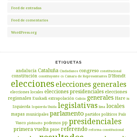
Feed de entradas
Feed de comentarios
WordPress.org
ETIQUETAS
Cataluña
congreso
andalucía
Ciudadanos
constitucional
D'Hondt
constitución
constituyente
cs
Cámara de Representantes
elecciones
elecciones generales
elecciones presidenciales
elecciones
elecciones locales
generales
regionales
Hare
Euskadi
extrapolación
Galicia
iu
legislativas
locales
Izquierda
Izquierda Unida
lima
parlamento
mapas
municipales
partidos políticos
País
presidenciales
pp
Vasco
podemos
plebiscito
referendo
primera vuelta
psoe
reforma constitucional