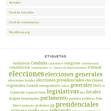
Acceder
Feed de entradas
Feed de comentarios
WordPress.org
ETIQUETAS
Cataluña
congreso
andalucía
Ciudadanos
constitucional
D'Hondt
constitución
constituyente
cs
Cámara de Representantes
elecciones
elecciones generales
elecciones presidenciales
elecciones
elecciones locales
generales
regionales
Hare
Euskadi
extrapolación
Galicia
iu
legislativas
locales
Izquierda
Izquierda Unida
lima
parlamento
mapas
municipales
partidos políticos
País
presidenciales
pp
Vasco
podemos
plebiscito
referendo
primera vuelta
psoe