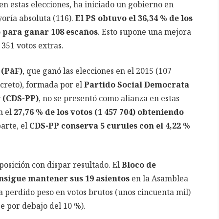
 en estas elecciones, ha iniciado un gobierno en
yoría absoluta (116).
El PS obtuvo el 36,34 % de los
ió para ganar 108 escaños
. Esto supone una mejora
 351 votos extras.
 (PàF)
, que ganó las elecciones en el 2015 (107
ncreto), formada por el
Partido Social Democrata
 (CDS-PP)
, no se presentó como alianza en estas
n el
27,76 % de los votos (1 457 704) obteniendo
parte, el
CDS-PP conserva 5 curules con el 4,22 %
posición con dispar resultado. El
Bloco de
nsigue mantener sus 19 asientos
en la Asamblea
Ha perdido peso en votos brutos (unos cincuenta mil)
se por debajo del 10 %).