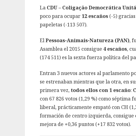
La
CDU – Coligação Democrática Unitá
poco para ocupar
12 escaños
(-5) gracias
papeletas (-113 507).
El
Pessoas-Animais-Natureza (PAN)
, 
Asamblea el 2015 consigue
4 escaños
, cu
(174 511) es la sexta fuerza política del pa
Entran 3 nuevos actores al parlamento por
se estrenaban mientras que la otra, en su
primera vez,
todos ellos con 1 escaño
:
C
con 67 826 votos (1,29 %) como séptima f
liberal, prácticamente empató con CH (1,2
formación de centro izquierda, consigue e
mejora de +0,36 puntos (+17 832 votos).