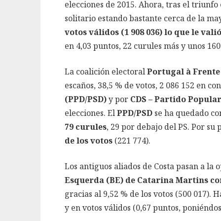
elecciones de 2015. Ahora, tras el triunfo
solitario estando bastante cerca de la ma
votos válidos (1 908 036) lo que le val
en 4,03 puntos, 22 curules más y unos 160
La coalición electoral
Portugal à Frente
escaños, 38,5 % de votos, 2 086 152 en co
(PPD/PSD)
y por
CDS – Partido Popular
elecciones. El
PPD/PSD
se ha quedado co
79 curules
, 29 por debajo del PS. Por su 
de los votos
(221 774).
Los antiguos aliados de Costa pasan a la o
Esquerda (BE) de Catarina Martins co
gracias al 9,52 % de los votos (500 017). 
y en votos válidos (0,67 puntos, poniéndo