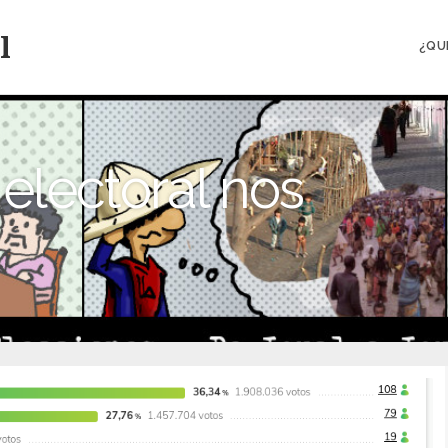
l
¿QU
electoral nos