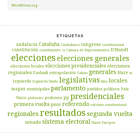
WordPress.org
ETIQUETAS
Cataluña
congreso
andalucía
Ciudadanos
constitucional
D'Hondt
constitución
constituyente
cs
Cámara de Representantes
elecciones
elecciones generales
elecciones presidenciales
elecciones
elecciones locales
generales
regionales
Hare
Euskadi
extrapolación
Galicia
iu
legislativas
locales
Izquierda
Izquierda Unida
lima
parlamento
mapas
municipales
partidos políticos
País
presidenciales
pp
Vasco
podemos
plebiscito
referendo
primera vuelta
psoe
reforma constitucional
resultados
segunda vuelta
regionales
sistema electoral
senado
Unión Europea