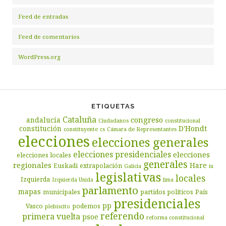
Feed de entradas
Feed de comentarios
WordPress.org
ETIQUETAS
Cataluña
congreso
andalucía
Ciudadanos
constitucional
D'Hondt
constitución
constituyente
cs
Cámara de Representantes
elecciones
elecciones generales
elecciones presidenciales
elecciones
elecciones locales
generales
regionales
Hare
Euskadi
extrapolación
Galicia
iu
legislativas
locales
Izquierda
Izquierda Unida
lima
parlamento
mapas
municipales
partidos políticos
País
presidenciales
pp
Vasco
podemos
plebiscito
referendo
primera vuelta
psoe
reforma constitucional