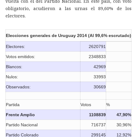
vuelta con el del Partido Nacional. En este país, con voto
obligatorio, acudieron a las urnas el 89,60% de los
electores.
Elecciones generales de Uruguay 2014 (Al 99,6% escrutado)
Electores:
2620791
Votos emitidos:
2348833
Blancos:
42969
Nulos:
33993
Observados:
30669
Partida
Votos
%
Frente Amplio
1108839
47,90%
Partido Nacional
716737
30,96%
Partido Colorado
299145
12,92%