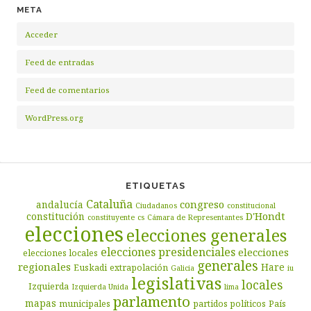
META
Acceder
Feed de entradas
Feed de comentarios
WordPress.org
ETIQUETAS
Cataluña
congreso
andalucía
Ciudadanos
constitucional
D'Hondt
constitución
constituyente
cs
Cámara de Representantes
elecciones
elecciones generales
elecciones presidenciales
elecciones
elecciones locales
generales
regionales
Hare
Euskadi
extrapolación
Galicia
iu
legislativas
locales
Izquierda
Izquierda Unida
lima
parlamento
mapas
municipales
partidos políticos
País