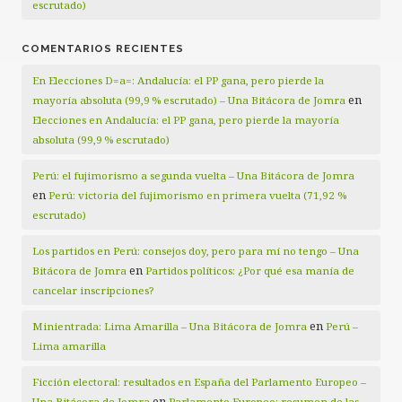
escrutado)
COMENTARIOS RECIENTES
En Elecciones D=a=: Andalucía: el PP gana, pero pierde la
en
mayoría absoluta (99,9 % escrutado) – Una Bitácora de Jomra
Elecciones en Andalucía: el PP gana, pero pierde la mayoría
absoluta (99,9 % escrutado)
Perú: el fujimorismo a segunda vuelta – Una Bitácora de Jomra
en
Perú: victoria del fujimorismo en primera vuelta (71,92 %
escrutado)
Los partidos en Perú: consejos doy, pero para mí no tengo – Una
en
Bitácora de Jomra
Partidos políticos: ¿Por qué esa manía de
cancelar inscripciones?
en
Minientrada: Lima Amarilla – Una Bitácora de Jomra
Perú –
Lima amarilla
Ficción electoral: resultados en España del Parlamento Europeo –
en
Una Bitácora de Jomra
Parlamento Europeo: resumen de las