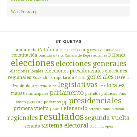
WordPress.org
ETIQUETAS
Cataluña
congreso
andalucía
Ciudadanos
constitucional
D'Hondt
constitución
constituyente
cs
Cámara de Representantes
elecciones
elecciones generales
elecciones presidenciales
elecciones
elecciones locales
generales
regionales
Hare
Euskadi
extrapolación
Galicia
iu
legislativas
locales
Izquierda
Izquierda Unida
lima
parlamento
mapas
municipales
partidos políticos
País
presidenciales
pp
Vasco
podemos
plebiscito
referendo
primera vuelta
psoe
reforma constitucional
resultados
segunda vuelta
regionales
sistema electoral
senado
Unión Europea