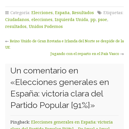
Categoría:
Elecciones
,
España
,
Resultados
Etiquetas:
Ciudadanos
,
elecciones
,
Izquierda Unida
,
pp
,
psoe
,
resultados
,
Unidos Podemos
←
Reino Unido de Gran Bretaña e Irlanda del Norte se despide de la
UE
Jugando con el reparto en el País Vasco
→
Un comentario en
«
Elecciones generales en
España: victoria clara del
Partido Popular [91%]
»
Pingback:
Elecciones generales en España: victoria
clara del Partido Popular [91%] – De Igual a Igual