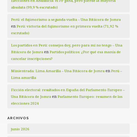
Elecciones en Andalucía: el PP gana, pero pierde la mayoría
absoluta (99,9 % escrutado)
Perú: el fujimorismo a segunda vuelta – Una Bitácora de Jomra
en
Perú: victoria del fujimorismo en primera vuelta (71,92 %
escrutado)
Los partidos en Perú: consejos doy, pero para mí no tengo – Una
en
Bitácora de Jomra
Partidos políticos: ¿Por qué esa manía de
cancelar inscripciones?
en
Minientrada: Lima Amarilla – Una Bitácora de Jomra
Perú –
Lima amarilla
Ficción electoral: resultados en España del Parlamento Europeo –
en
Una Bitácora de Jomra
Parlamento Europeo: resumen de las
elecciones 2024
ARCHIVOS
junio 2026