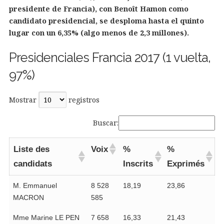
presidente de Francia), con Benoît Hamon como
candidato presidencial, se desploma hasta el quinto
lugar con un 6,35% (algo menos de 2,3 millones).
Presidenciales Francia 2017 (1 vuelta,
97%)
Mostrar
registros
Buscar:
Liste des
Voix
%
%
candidats
Inscrits
Exprimés
M. Emmanuel
8 528
18,19
23,86
MACRON
585
Mme Marine LE PEN
7 658
16,33
21,43