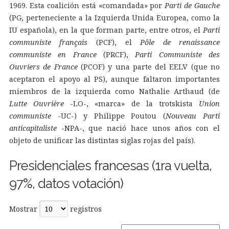
1969. Esta coalición está «comandada» por
Parti de Gauche
(PG, perteneciente a la Izquierda Unida Europea, como la
IU española), en la que forman parte, entre otros, el
Parti
communiste français
(PCF), el
Pôle de renaissance
communiste en France
(PRCF),
Parti Communiste des
Ouvriers de France
(PCOF) y una parte del EELV (que no
aceptaron el apoyo al PS), aunque faltaron importantes
miembros de la izquierda como Nathalie Arthaud (de
Lutte Ouvrière
-LO-, «marca» de la trotskista
Union
communiste
-UC-) y Philippe Poutou (
Nouveau Parti
anticapitaliste
-NPA-, que nació hace unos años con el
objeto de unificar las distintas siglas rojas del país).
Presidenciales francesas (1ra vuelta,
97%, datos votación)
Mostrar
registros