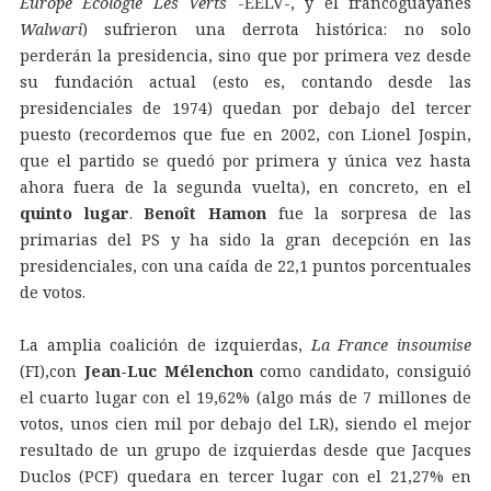
Europe Écologie Les Verts
-EELV-, y el francoguayanés
Walwari
) sufrieron una derrota histórica: no solo
perderán la presidencia, sino que por primera vez desde
su fundación actual (esto es, contando desde las
presidenciales de 1974) quedan por debajo del tercer
puesto (recordemos que fue en 2002, con Lionel Jospin,
que el partido se quedó por primera y única vez hasta
ahora fuera de la segunda vuelta), en concreto, en el
quinto lugar
.
Benoît Hamon
fue la sorpresa de las
primarias del PS y ha sido la gran decepción en las
presidenciales, con una caída de 22,1 puntos porcentuales
de votos.
La amplia coalición de izquierdas,
La France insoumise
(FI),con
Jean-Luc Mélenchon
como candidato, consiguió
el cuarto lugar con el 19,62% (algo más de 7 millones de
votos, unos cien mil por debajo del LR), siendo el mejor
resultado de un grupo de izquierdas desde que Jacques
Duclos (PCF) quedara en tercer lugar con el 21,27% en