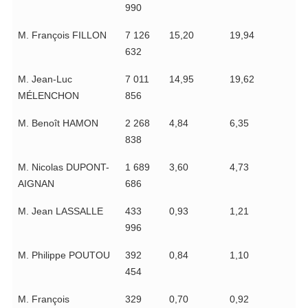
990
M. François FILLON
7 126
15,20
19,94
632
M. Jean-Luc
7 011
14,95
19,62
MÉLENCHON
856
M. Benoît HAMON
2 268
4,84
6,35
838
M. Nicolas DUPONT-
1 689
3,60
4,73
AIGNAN
686
M. Jean LASSALLE
433
0,93
1,21
996
M. Philippe POUTOU
392
0,84
1,10
454
M. François
329
0,70
0,92