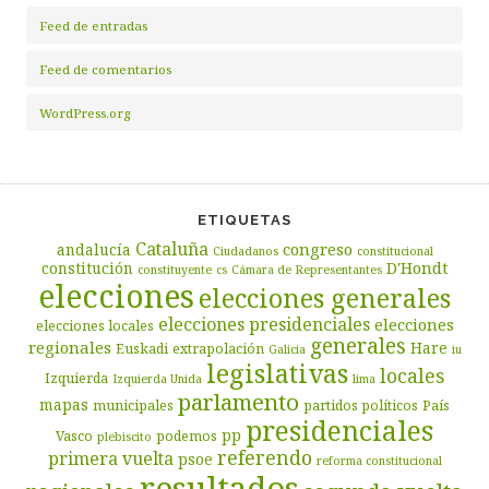
Feed de entradas
Feed de comentarios
WordPress.org
ETIQUETAS
Cataluña
congreso
andalucía
Ciudadanos
constitucional
D'Hondt
constitución
constituyente
cs
Cámara de Representantes
elecciones
elecciones generales
elecciones presidenciales
elecciones
elecciones locales
generales
regionales
Hare
Euskadi
extrapolación
Galicia
iu
legislativas
locales
Izquierda
Izquierda Unida
lima
parlamento
mapas
municipales
partidos políticos
País
presidenciales
pp
Vasco
podemos
plebiscito
referendo
primera vuelta
psoe
reforma constitucional
resultados