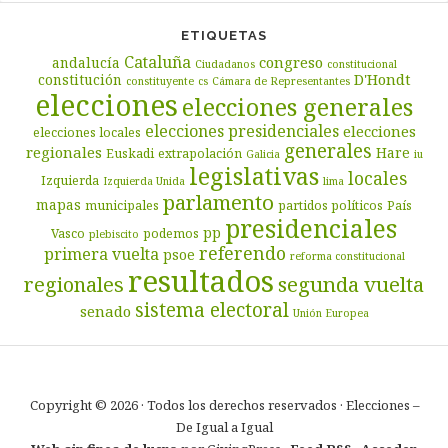
ETIQUETAS
Cataluña
congreso
andalucía
Ciudadanos
constitucional
D'Hondt
constitución
constituyente
cs
Cámara de Representantes
elecciones
elecciones generales
elecciones presidenciales
elecciones
elecciones locales
generales
regionales
Hare
Euskadi
extrapolación
Galicia
iu
legislativas
locales
Izquierda
Izquierda Unida
lima
parlamento
mapas
municipales
partidos políticos
País
presidenciales
pp
Vasco
podemos
plebiscito
referendo
primera vuelta
psoe
reforma constitucional
resultados
segunda vuelta
regionales
sistema electoral
senado
Unión Europea
Copyright © 2026 · Todos los derechos reservados · Elecciones –
De Igual a Igual