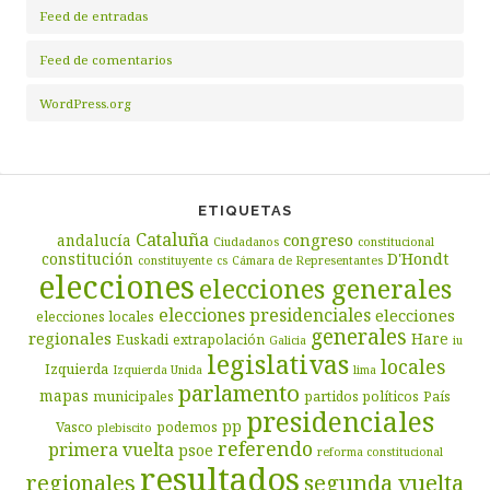
Feed de entradas
Feed de comentarios
WordPress.org
ETIQUETAS
Cataluña
congreso
andalucía
Ciudadanos
constitucional
D'Hondt
constitución
constituyente
cs
Cámara de Representantes
elecciones
elecciones generales
elecciones presidenciales
elecciones
elecciones locales
generales
regionales
Hare
Euskadi
extrapolación
Galicia
iu
legislativas
locales
Izquierda
Izquierda Unida
lima
parlamento
mapas
municipales
partidos políticos
País
presidenciales
pp
Vasco
podemos
plebiscito
referendo
primera vuelta
psoe
reforma constitucional
resultados
segunda vuelta
regionales