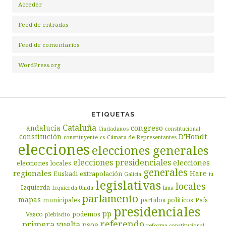
Acceder
Feed de entradas
Feed de comentarios
WordPress.org
ETIQUETAS
Cataluña
congreso
andalucía
Ciudadanos
constitucional
D'Hondt
constitución
constituyente
cs
Cámara de Representantes
elecciones
elecciones generales
elecciones presidenciales
elecciones
elecciones locales
generales
regionales
Hare
Euskadi
extrapolación
Galicia
iu
legislativas
locales
Izquierda
Izquierda Unida
lima
parlamento
mapas
municipales
partidos políticos
País
presidenciales
pp
Vasco
podemos
plebiscito
referendo
primera vuelta
psoe
reforma constitucional