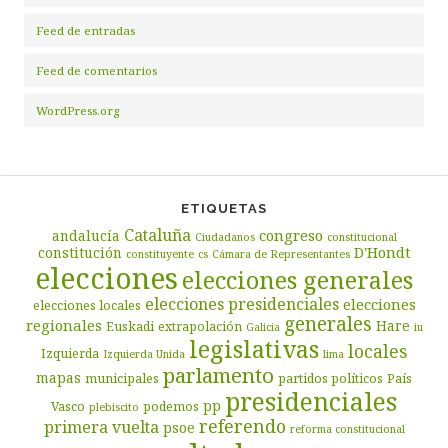
Feed de entradas
Feed de comentarios
WordPress.org
ETIQUETAS
Cataluña
congreso
andalucía
Ciudadanos
constitucional
D'Hondt
constitución
constituyente
cs
Cámara de Representantes
elecciones
elecciones generales
elecciones presidenciales
elecciones
elecciones locales
generales
regionales
Hare
Euskadi
extrapolación
Galicia
iu
legislativas
locales
Izquierda
Izquierda Unida
lima
parlamento
mapas
municipales
partidos políticos
País
presidenciales
pp
Vasco
podemos
plebiscito
referendo
primera vuelta
psoe
reforma constitucional