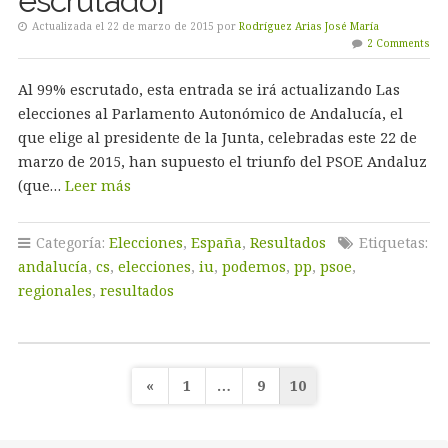
escrutado]
Actualizada el 22 de marzo de 2015 por
Rodríguez Arias José María
2 Comments
Al 99% escrutado, esta entrada se irá actualizando Las
elecciones al Parlamento Autonómico de Andalucía, el
que elige al presidente de la Junta, celebradas este 22 de
marzo de 2015, han supuesto el triunfo del PSOE Andaluz
(que…
Leer más
Categoría:
Elecciones
,
España
,
Resultados
Etiquetas:
andalucía
,
cs
,
elecciones
,
iu
,
podemos
,
pp
,
psoe
,
regionales
,
resultados
Paginación
«
1
…
9
10
de