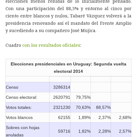
elecciones menos reñidas de lo inicialmente pensado.
Con una participación del 88,5% y entorno al cinco por
ciento entre blancos y nulos, Tabaré Vázquez volverá a la
presidencia renovando así el mandato del Frente Amplio
y sucediendo a su compañero José Mujica.
Cuadro
con los resultados oficiales
:
Elecciones presidenciales en Uruguay: Segunda vuelta
electoral 2014
Censo
3286314
Censo electoral:
2620791
79,75%
Votos totales:
2321230
70,63%
88,57%
Votos blancos
62155
1,89%
2,37%
2,68%
Sobres con hojas
59716
1,82%
2,28%
2,57%
anuladas