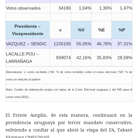
Votos observados
34180
1,04%
1,30%
1,47%
Presidente –
v
%V
%E
%P
Vicepresidente
VAZQUEZ – SENDIC
1226105
55,05%
46,78%
37,31%
LACALLE POU –
939074
42,16%
35,83%
28,58%
LARRAÑAGA
Abreviaturas: v: votos recibidos | %E: % de votos recibidos sobre el censo electoral | %P: % de
votos en relación al padrón.
Nota: Cuadro de elaboración propia con datos de la Corte Electoral uruguaya y del INE para el
censo total (2011).
El Frente Amplio, de esta manera, continuará en la
presidencia uruguaya por tercer mandato consecutivo,
volviendo a confiar al que abrió la etapa del FA, Tabaré
Vázquez (2005/2010).