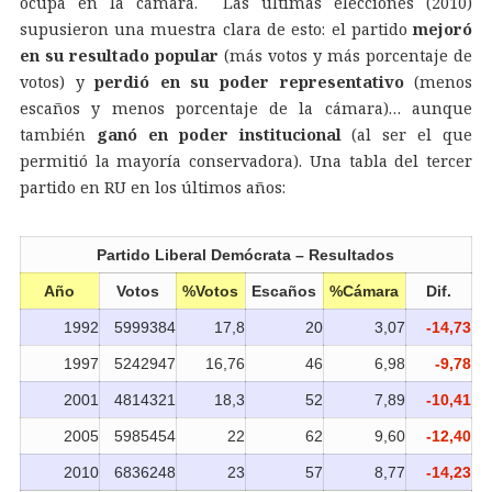
ocupa en la cámara. Las últimas elecciones (2010)
supusieron una muestra clara de esto: el partido
mejoró
en su resultado popular
(más votos y más porcentaje de
votos) y
perdió en su poder representativo
(menos
escaños y menos porcentaje de la cámara)… aunque
también
ganó en poder institucional
(al ser el que
permitió la mayoría conservadora). Una tabla del tercer
partido en RU en los últimos años:
Partido Liberal Demócrata – Resultados
Año
Votos
%Votos
Escaños
%Cámara
Dif.
1992
5999384
17,8
20
3,07
-14,73
1997
5242947
16,76
46
6,98
-9,78
2001
4814321
18,3
52
7,89
-10,41
2005
5985454
22
62
9,60
-12,40
2010
6836248
23
57
8,77
-14,23