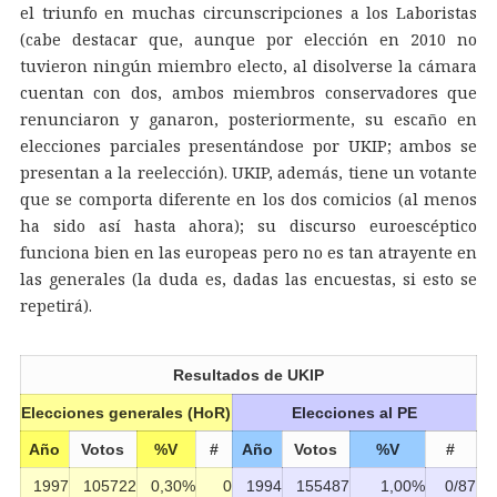
el triunfo en muchas circunscripciones a los Laboristas
(cabe destacar que, aunque por elección en 2010 no
tuvieron ningún miembro electo, al disolverse la cámara
cuentan con dos, ambos miembros conservadores que
renunciaron y ganaron, posteriormente, su escaño en
elecciones parciales presentándose por UKIP; ambos se
presentan a la reelección). UKIP, además, tiene un votante
que se comporta diferente en los dos comicios (al menos
ha sido así hasta ahora); su discurso euroescéptico
funciona bien en las europeas pero no es tan atrayente en
las generales (la duda es, dadas las encuestas, si esto se
repetirá).
Resultados de UKIP
Elecciones generales (HoR)
Elecciones al PE
Año
Votos
%V
#
Año
Votos
%V
#
1997
105722
0,30%
0
1994
155487
1,00%
0/87