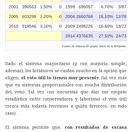
2001
390563
1,50%
0
1999
696057
6,70%
3/87
2005
603298
2,20%
0
2004
2650768
16,10%
12/78
2010
919546
3,10%
0
2009
2498226
16,60%
13/72
2014
4376635
27,50%
24/73
Cuadro de elaboración propia, datos de la Wikipedia.
Dado el sistema mayoritario (y con mayoría simple,
además), los británicos se cuidan mucho en la opción que
eligen;
el voto útil lo tienen muy presente
(tal vez más
que en sistemas proporcionales con mucha distribución
del voto). Tal vez con encuestas que dan ese empate
estadístico entre conservadores y laboristas el voto útil
crezca más todavía (veremos a quién favorece, en todo
caso).
El sistema permite que,
con resultados de escasa