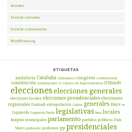
Acceder
Feed de entradas
Feed de comentarios
WordPress.org
ETIQUETAS
Cataluña
congreso
andalucía
Ciudadanos
constitucional
D'Hondt
constitución
constituyente
cs
Cámara de Representantes
elecciones
elecciones generales
elecciones presidenciales
elecciones
elecciones locales
generales
regionales
Hare
Euskadi
extrapolación
Galicia
iu
legislativas
locales
Izquierda
Izquierda Unida
lima
parlamento
mapas
municipales
partidos políticos
País
presidenciales
pp
Vasco
podemos
plebiscito