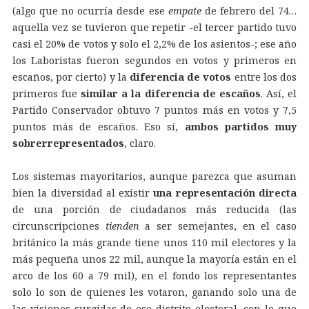
(algo que no ocurría desde ese
empate
de febrero del 74…
aquella vez se tuvieron que repetir -el tercer partido tuvo
casi el 20% de votos y solo el 2,2% de los asientos-; ese año
los Laboristas fueron segundos en votos y primeros en
escaños, por cierto) y la
diferencia de votos
entre los dos
primeros fue
similar a la diferencia de escaños
. Así, el
Partido Conservador obtuvo 7 puntos más en votos y 7,5
puntos más de escaños. Eso sí,
ambos partidos muy
sobrerrepresentados
, claro.
Los sistemas mayoritarios, aunque parezca que asuman
bien la diversidad al existir
una representación directa
de una porción de ciudadanos más reducida (las
circunscripciones
tienden
a ser semejantes, en el caso
británico la más grande tiene unos 110 mil electores y la
más pequeña unos 22 mil, aunque la mayoría están en el
arco de los 60 a 79 mil), en el fondo los representantes
solo lo son de quienes les votaron, ganando solo una de
las visiones surgidas de ese distrito electoral, con lo que