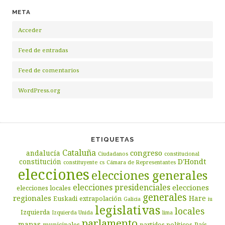
META
Acceder
Feed de entradas
Feed de comentarios
WordPress.org
ETIQUETAS
Cataluña
congreso
andalucía
Ciudadanos
constitucional
D'Hondt
constitución
constituyente
cs
Cámara de Representantes
elecciones
elecciones generales
elecciones presidenciales
elecciones
elecciones locales
generales
regionales
Hare
Euskadi
extrapolación
Galicia
iu
legislativas
locales
Izquierda
Izquierda Unida
lima
parlamento
mapas
municipales
partidos políticos
País