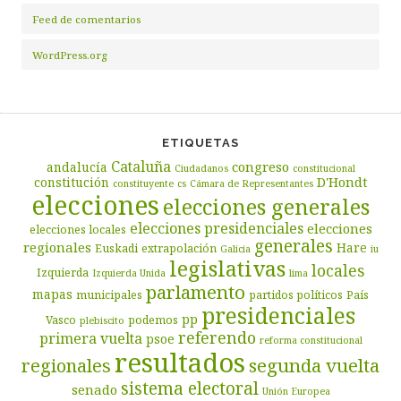
Feed de comentarios
WordPress.org
ETIQUETAS
Cataluña
congreso
andalucía
Ciudadanos
constitucional
D'Hondt
constitución
constituyente
cs
Cámara de Representantes
elecciones
elecciones generales
elecciones presidenciales
elecciones
elecciones locales
generales
regionales
Hare
Euskadi
extrapolación
Galicia
iu
legislativas
locales
Izquierda
Izquierda Unida
lima
parlamento
mapas
municipales
partidos políticos
País
presidenciales
pp
Vasco
podemos
plebiscito
referendo
primera vuelta
psoe
reforma constitucional
resultados
segunda vuelta
regionales
sistema electoral
senado
Unión Europea