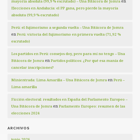
en
mayoría absoluta (99,9 % escrutado) – Una Bitácora de Jomra
Elecciones en Andalucía: el PP gana, pero pierde la mayoría
absoluta (99,9 % escrutado)
Perú: el fujimorismo a segunda vuelta – Una Bitácora de Jomra
en
Perú: victoria del fujimorismo en primera vuelta (71,92 %
escrutado)
Los partidos en Perú: consejos doy, pero para mí no tengo – Una
en
Bitácora de Jomra
Partidos políticos: ¿Por qué esa manía de
cancelar inscripciones?
en
Minientrada: Lima Amarilla – Una Bitácora de Jomra
Perú –
Lima amarilla
Ficción electoral: resultados en España del Parlamento Europeo –
en
Una Bitácora de Jomra
Parlamento Europeo: resumen de las
elecciones 2024
ARCHIVOS
junio 2026