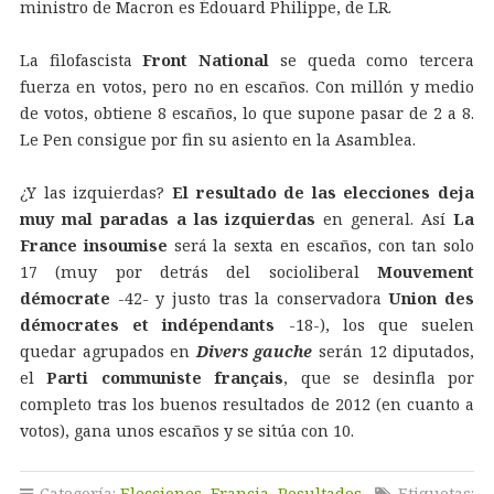
ministro de Macron es Édouard Philippe, de LR.
La filofascista
Front National
se queda como tercera
fuerza en votos, pero no en escaños. Con millón y medio
de votos, obtiene 8 escaños, lo que supone pasar de 2 a 8.
Le Pen consigue por fin su asiento en la Asamblea.
¿Y las izquierdas?
El resultado de las elecciones deja
muy mal paradas a las izquierdas
en general. Así
La
France insoumise
será la sexta en escaños, con tan solo
17 (muy por detrás del socioliberal
Mouvement
démocrate
-42- y justo tras la conservadora
Union des
démocrates et indépendants
-18-), los que suelen
quedar agrupados en
Divers gauche
serán 12 diputados,
el
Parti communiste français
, que se desinfla por
completo tras los buenos resultados de 2012 (en cuanto a
votos), gana unos escaños y se sitúa con 10.
Categoría:
Elecciones
,
Francia
,
Resultados
Etiquetas: