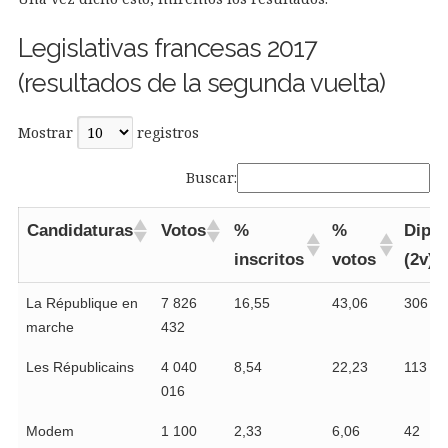
Legislativas francesas 2017
(resultados de la segunda vuelta)
Mostrar
registros
Buscar:
Candidaturas
Votos
%
%
Dipu
inscritos
votos
(2v)
La République en
7 826
16,55
43,06
306
marche
432
Les Républicains
4 040
8,54
22,23
113
016
Modem
1 100
2,33
6,06
42