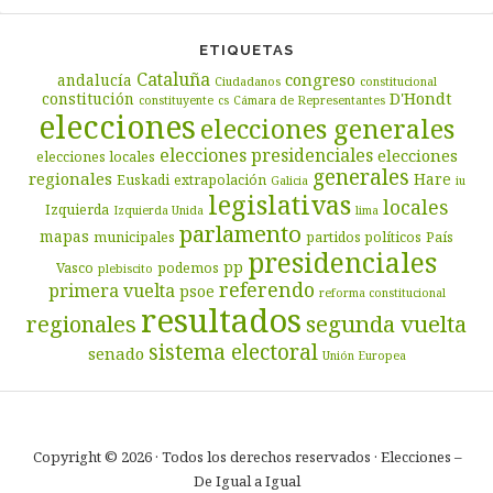
ETIQUETAS
Cataluña
congreso
andalucía
Ciudadanos
constitucional
D'Hondt
constitución
constituyente
cs
Cámara de Representantes
elecciones
elecciones generales
elecciones presidenciales
elecciones
elecciones locales
generales
regionales
Hare
Euskadi
extrapolación
Galicia
iu
legislativas
locales
Izquierda
Izquierda Unida
lima
parlamento
mapas
municipales
partidos políticos
País
presidenciales
pp
Vasco
podemos
plebiscito
referendo
primera vuelta
psoe
reforma constitucional
resultados
segunda vuelta
regionales
sistema electoral
senado
Unión Europea
Copyright © 2026 · Todos los derechos reservados · Elecciones –
De Igual a Igual