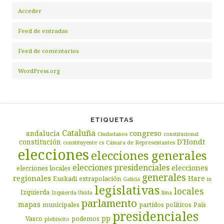
Acceder
Feed de entradas
Feed de comentarios
WordPress.org
ETIQUETAS
Cataluña
congreso
andalucía
Ciudadanos
constitucional
D'Hondt
constitución
constituyente
cs
Cámara de Representantes
elecciones
elecciones generales
elecciones presidenciales
elecciones
elecciones locales
generales
regionales
Hare
Euskadi
extrapolación
Galicia
iu
legislativas
locales
Izquierda
Izquierda Unida
lima
parlamento
mapas
municipales
partidos políticos
País
presidenciales
pp
Vasco
podemos
plebiscito