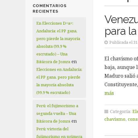
COMENTARIOS
RECIENTES
Venezue
En Elecciones D=a=:
para la
Andalucía: el PP gana,
pero pierde la mayoría
Publicada el 31
absoluta (99,9 %
escrutado) – Una
El chavismo of
en
Bitácora de Jomra
baja, aunque l
Elecciones en Andalucía:
Maduro salió a
el PP gana, pero pierde
Constituyente
la mayoría absoluta
(99,9 % escrutado)
más
Perú: el fujimorismo a
Categoría:
El
segunda vuelta – Una
chavismo
,
cons
en
Bitácora de Jomra
Perú: victoria del
fujimorismo en primera