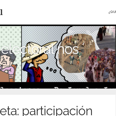
l
¿QU
electoral nos
eta:
participación