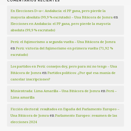
COMENTARIOS RECIENTES
En Elecciones D=a=: Andalucía: el PP gana, pero pierde la
en
mayoría absoluta (99,9 % escrutado) – Una Bitácora de Jomra
Elecciones en Andalucía: el PP gana, pero pierde la mayoría
absoluta (99,9 % escrutado)
Perú: el fujimorismo a segunda vuelta – Una Bitácora de Jomra
en
Perú: victoria del fujimorismo en primera vuelta (71,92 %
escrutado)
Los partidos en Perú: consejos doy, pero para mí no tengo – Una
en
Bitácora de Jomra
Partidos políticos: ¿Por qué esa manía de
cancelar inscripciones?
en
Minientrada: Lima Amarilla – Una Bitácora de Jomra
Perú –
Lima amarilla
Ficción electoral: resultados en España del Parlamento Europeo –
en
Una Bitácora de Jomra
Parlamento Europeo: resumen de las
elecciones 2024