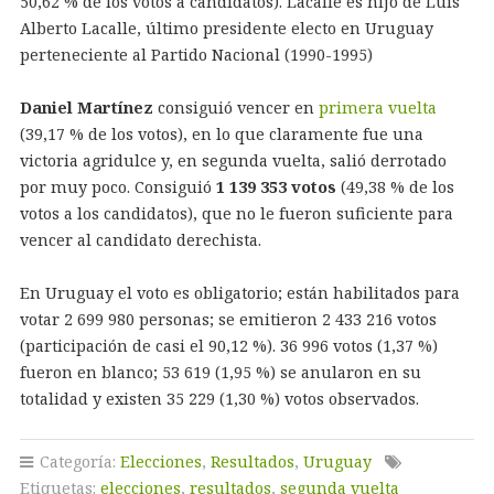
50,62 % de los votos a candidatos). Lacalle es hijo de Luis
Alberto Lacalle, último presidente electo en Uruguay
perteneciente al Partido Nacional (1990-1995)
Daniel Martínez
consiguió vencer en
primera vuelta
(39,17 % de los votos), en lo que claramente fue una
victoria agridulce y, en segunda vuelta, salió derrotado
por muy poco. Consiguió
1 139 353 votos
(49,38 % de los
votos a los candidatos), que no le fueron suficiente para
vencer al candidato derechista.
En Uruguay el voto es obligatorio; están habilitados para
votar 2 699 980 personas; se emitieron 2 433 216 votos
(participación de casi el 90,12 %). 36 996 votos (1,37 %)
fueron en blanco; 53 619 (1,95 %) se anularon en su
totalidad y existen 35 229 (1,30 %) votos observados.
Categoría:
Elecciones
,
Resultados
,
Uruguay
Etiquetas:
elecciones
,
resultados
,
segunda vuelta