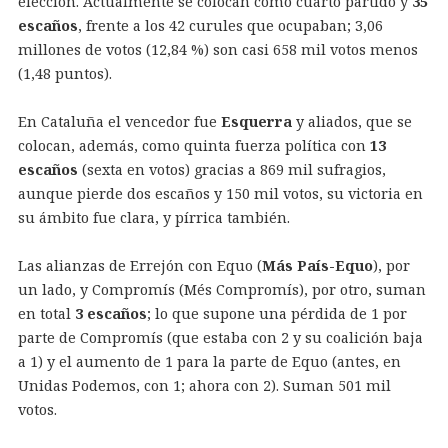
elección. Actualmente se colocan como cuarto partido y
35
escaños
, frente a los 42 curules que ocupaban; 3,06
millones de votos (12,84 %) son casi 658 mil votos menos
(1,48 puntos).
En Cataluña el vencedor fue
Esquerra
y aliados, que se
colocan, además, como quinta fuerza política con
13
escaños
(sexta en votos) gracias a 869 mil sufragios,
aunque pierde dos escaños y 150 mil votos, su victoria en
su ámbito fue clara, y pírrica también.
Las alianzas de Errejón con Equo (
Más País-Equo
), por
un lado, y Compromís (Més Compromís), por otro, suman
en total
3 escaños
; lo que supone una pérdida de 1 por
parte de Compromís (que estaba con 2 y su coalición baja
a 1) y el aumento de 1 para la parte de Equo (antes, en
Unidas Podemos, con 1; ahora con 2). Suman 501 mil
votos.