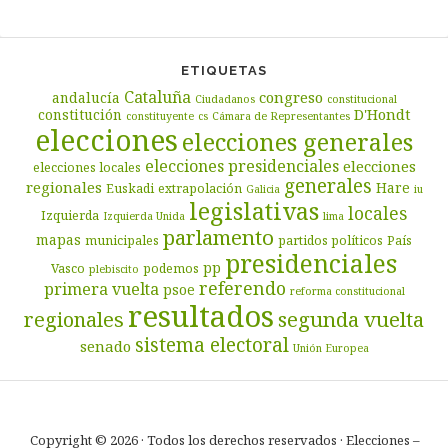
ETIQUETAS
Cataluña
congreso
andalucía
Ciudadanos
constitucional
D'Hondt
constitución
constituyente
cs
Cámara de Representantes
elecciones
elecciones generales
elecciones presidenciales
elecciones
elecciones locales
generales
regionales
Hare
Euskadi
extrapolación
Galicia
iu
legislativas
locales
Izquierda
Izquierda Unida
lima
parlamento
mapas
municipales
partidos políticos
País
presidenciales
pp
Vasco
podemos
plebiscito
referendo
primera vuelta
psoe
reforma constitucional
resultados
segunda vuelta
regionales
sistema electoral
senado
Unión Europea
Copyright © 2026 · Todos los derechos reservados · Elecciones –