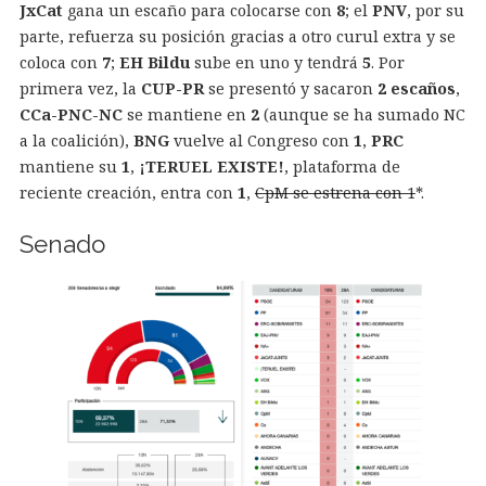
JxCat
gana un escaño para colocarse con
8
; el
PNV
, por su
parte, refuerza su posición gracias a otro curul extra y se
coloca con
7
;
EH Bildu
sube en uno y tendrá
5
. Por
primera vez, la
CUP-PR
se presentó y sacaron
2 escaños
,
CCa-PNC-NC
se mantiene en
2
(aunque se ha sumado NC
a la coalición),
BNG
vuelve al Congreso con
1
,
PRC
mantiene su
1
,
¡TERUEL EXISTE!
, plataforma de
reciente creación, entra con
1
,
CpM se estrena con 1
*.
Senado