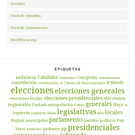
Acceder
Feed de entradas
Feed de comentarios
WordPress.org
ETIQUETAS
Cataluña
congreso
andalucía
Ciudadanos
constitucional
D'Hondt
constitución
constituyente
cs
Cámara de Representantes
elecciones
elecciones generales
elecciones presidenciales
elecciones
elecciones locales
generales
regionales
Hare
Euskadi
extrapolación
Galicia
iu
legislativas
locales
Izquierda
Izquierda Unida
lima
parlamento
mapas
municipales
partidos políticos
País
presidenciales
pp
Vasco
podemos
plebiscito
referendo
primera vuelta