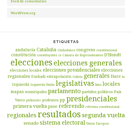
Feed de comentarios
WordPress.org
ETIQUETAS
Cataluña
congreso
andalucía
Ciudadanos
constitucional
D'Hondt
constitución
constituyente
cs
Cámara de Representantes
elecciones
elecciones generales
elecciones presidenciales
elecciones
elecciones locales
generales
regionales
Hare
Euskadi
extrapolación
Galicia
iu
legislativas
locales
Izquierda
Izquierda Unida
lima
parlamento
mapas
municipales
partidos políticos
País
presidenciales
pp
Vasco
podemos
plebiscito
referendo
primera vuelta
psoe
reforma constitucional
resultados
segunda vuelta
regionales
sistema electoral
senado
Unión Europea