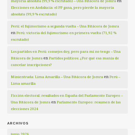
en
mayoría absoluta (99,9 % escrutado) – Una Bitácora de Jomra
Elecciones en Andalucía: el PP gana, pero pierde la mayoría
absoluta (99,9 % escrutado)
Perú: el fujimorismo a segunda vuelta – Una Bitácora de Jomra
en
Perú: victoria del fujimorismo en primera vuelta (71,92 %
escrutado)
Los partidos en Perú: consejos doy, pero para mí no tengo – Una
en
Bitácora de Jomra
Partidos políticos: ¿Por qué esa manía de
cancelar inscripciones?
en
Minientrada: Lima Amarilla – Una Bitácora de Jomra
Perú –
Lima amarilla
Ficción electoral: resultados en España del Parlamento Europeo –
en
Una Bitácora de Jomra
Parlamento Europeo: resumen de las
elecciones 2024
ARCHIVOS
junio 2026