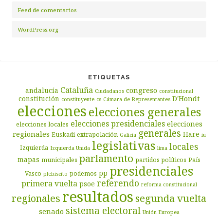
Feed de comentarios
WordPress.org
ETIQUETAS
Cataluña
congreso
andalucía
Ciudadanos
constitucional
D'Hondt
constitución
constituyente
cs
Cámara de Representantes
elecciones
elecciones generales
elecciones presidenciales
elecciones
elecciones locales
generales
regionales
Hare
Euskadi
extrapolación
Galicia
iu
legislativas
locales
Izquierda
Izquierda Unida
lima
parlamento
mapas
municipales
partidos políticos
País
presidenciales
pp
Vasco
podemos
plebiscito
referendo
primera vuelta
psoe
reforma constitucional
resultados
segunda vuelta
regionales
sistema electoral
senado
Unión Europea