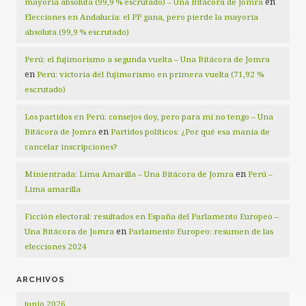
en
mayoría absoluta (99,9 % escrutado) – Una Bitácora de Jomra
Elecciones en Andalucía: el PP gana, pero pierde la mayoría
absoluta (99,9 % escrutado)
Perú: el fujimorismo a segunda vuelta – Una Bitácora de Jomra
en
Perú: victoria del fujimorismo en primera vuelta (71,92 %
escrutado)
Los partidos en Perú: consejos doy, pero para mí no tengo – Una
en
Bitácora de Jomra
Partidos políticos: ¿Por qué esa manía de
cancelar inscripciones?
en
Minientrada: Lima Amarilla – Una Bitácora de Jomra
Perú –
Lima amarilla
Ficción electoral: resultados en España del Parlamento Europeo –
en
Una Bitácora de Jomra
Parlamento Europeo: resumen de las
elecciones 2024
ARCHIVOS
junio 2026