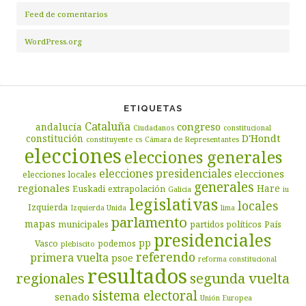
Feed de comentarios
WordPress.org
ETIQUETAS
Cataluña
congreso
andalucía
Ciudadanos
constitucional
D'Hondt
constitución
constituyente
cs
Cámara de Representantes
elecciones
elecciones generales
elecciones presidenciales
elecciones
elecciones locales
generales
regionales
Hare
Euskadi
extrapolación
Galicia
iu
legislativas
locales
Izquierda
Izquierda Unida
lima
parlamento
mapas
municipales
partidos políticos
País
presidenciales
pp
Vasco
podemos
plebiscito
referendo
primera vuelta
psoe
reforma constitucional
resultados
segunda vuelta
regionales
sistema electoral
senado
Unión Europea