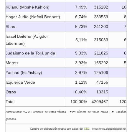
Kulanu (Moshe Kahlon)
7,49%
315202
10
Hogar Judío (Naftali Bennett)
6,74%
283559
8
Shas
5,73%
241200
7
Israel Beitenu (Avigdor
5,11%
215083
6
Liberman)
Judaísmo de la Torá unida
5,03%
211826
6
Meretz
3,93%
165292
5
Yachad (Eli Yishaiy)
2,97%
125106
Izquierda Verde
1,12%
47156
Otros
0,46%
19315
Total
100,00%
4209467
120
Abreviaturas: %VV: Porciento de votos válidos | #VV: número de votos malos | #: Escaños
ganados.
Cuadro de elaboración propia con datos del
CEC
| elecciones.deigualaigual.net