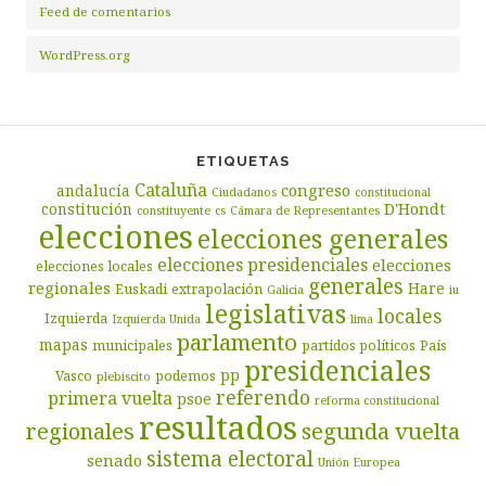
Feed de comentarios
WordPress.org
ETIQUETAS
Cataluña
congreso
andalucía
Ciudadanos
constitucional
D'Hondt
constitución
constituyente
cs
Cámara de Representantes
elecciones
elecciones generales
elecciones presidenciales
elecciones
elecciones locales
generales
regionales
Hare
Euskadi
extrapolación
Galicia
iu
legislativas
locales
Izquierda
Izquierda Unida
lima
parlamento
mapas
municipales
partidos políticos
País
presidenciales
pp
Vasco
podemos
plebiscito
referendo
primera vuelta
psoe
reforma constitucional
resultados
segunda vuelta
regionales
sistema electoral
senado
Unión Europea