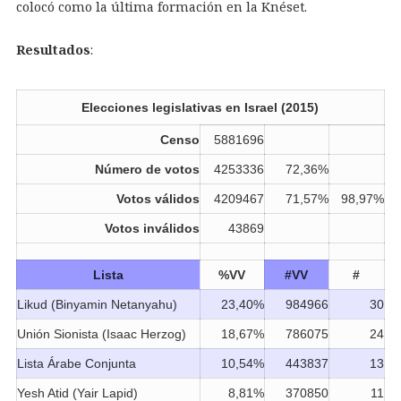
colocó como la última formación en la Knéset.
Resultados
:
Elecciones legislativas en Israel (2015)
Censo
5881696
Número de votos
4253336
72,36%
Votos válidos
4209467
71,57%
98,97%
Votos inválidos
43869
Lista
%VV
#VV
#
Likud (Binyamin Netanyahu)
23,40%
984966
30
Unión Sionista (Isaac Herzog)
18,67%
786075
24
Lista Árabe Conjunta
10,54%
443837
13
Yesh Atid (Yair Lapid)
8,81%
370850
11