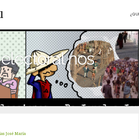
l
¿QU
electoral nos
as José María