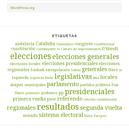
WordPress.org
ETIQUETAS
Cataluña
congreso
andalucía
Ciudadanos
constitucional
D'Hondt
constitución
constituyente
cs
Cámara de Representantes
elecciones
elecciones generales
elecciones presidenciales
elecciones
elecciones locales
generales
regionales
Hare
Euskadi
extrapolación
Galicia
iu
legislativas
locales
Izquierda
Izquierda Unida
lima
parlamento
mapas
municipales
partidos políticos
País
presidenciales
pp
Vasco
podemos
plebiscito
referendo
primera vuelta
psoe
reforma constitucional
resultados
segunda vuelta
regionales
sistema electoral
senado
Unión Europea