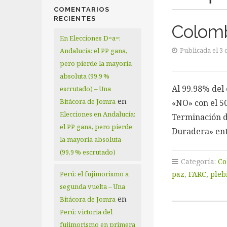
COMENTARIOS
RECIENTES
Colombi
En Elecciones D=a=:
Publicada el 3 
Andalucía: el PP gana,
pero pierde la mayoría
absoluta (99,9 %
Al 99.98% del 
escrutado) – Una
en
Bitácora de Jomra
«NO» con el 50
Elecciones en Andalucía:
Terminación de
el PP gana, pero pierde
Duradera» en
la mayoría absoluta
(99,9 % escrutado)
Categoría:
Co
Perú: el fujimorismo a
paz
,
FARC
,
pleb
segunda vuelta – Una
en
Bitácora de Jomra
Perú: victoria del
fujimorismo en primera