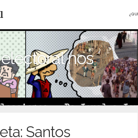
l
¿QU
electoral nos
eta:
Santos