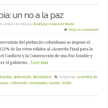
a: un no a la paz
de octubre de 2016 por
Rodríguez Arias José María
Dejar un comentario
escrutinio del plebiscito colombiano se impone el
,21% de los votos válidos al «Acuerdo Final para la
l Conflicto y la Construcción de una Paz Estable y
tre el gobierno…
Leer más
lombia
,
Referendo
,
Resultados
Etiquetas:
acuerdos de
iscito
,
referendo
,
resultados
,
Santos
,
Uribe