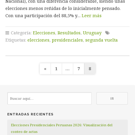
Nacional), con una diferencia considerable, siendo unas
elecciones menos reñidas de lo inicialmente pensado.
Con una participación del 88,5% y…
Leer más
Categoría:
Elecciones
,
Resultados
,
Uruguay
Etiquetas:
elecciones
,
presidenciales
,
segunda vuelta
Paginación
«
1
…
7
8
de
entradas
ENTRADAS RECIENTES
Elecciones Presidenciales Peruanas 2026: Visualización del
conteo de actas