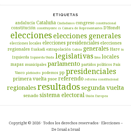
ETIQUETAS
Cataluña
congreso
andalucía
Ciudadanos
constitucional
D'Hondt
constitución
constituyente
cs
Cámara de Representantes
elecciones
elecciones generales
elecciones presidenciales
elecciones
elecciones locales
generales
regionales
Hare
Euskadi
extrapolación
Galicia
iu
legislativas
locales
Izquierda
Izquierda Unida
lima
parlamento
mapas
municipales
partidos políticos
País
presidenciales
pp
Vasco
podemos
plebiscito
referendo
primera vuelta
psoe
reforma constitucional
resultados
segunda vuelta
regionales
sistema electoral
senado
Unión Europea
Copyright © 2026 · Todos los derechos reservados · Elecciones –
De Igual a Igual