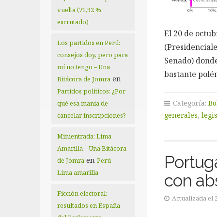
vuelta (71,92 %
escrutado)
El 20 de octub
Los partidos en Perú:
(Presidenciale
consejos doy, pero para
Senado) donde
mí no tengo – Una
bastante polé
en
Bitácora de Jomra
Partidos políticos: ¿Por
Categoría:
Bo
qué esa manía de
generales
,
legi
cancelar inscripciones?
Minientrada: Lima
Amarilla – Una Bitácora
Portuga
en
de Jomra
Perú –
Lima amarilla
con ab
Ficción electoral:
Actualizada el 
resultados en España