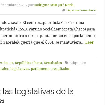
 de octubre de 2017 por
Rodríguez Arias José María
Dejar un comentario
ido a sexto. El centroizquierdista Česká strana
kratická (ČSSD, Partido Socialdemócrata Checo) pasa
imer ministro a ser la quinta fuerza en el parlamento
r Zaorálek quería que el ČSSD se mantuviera…
Leer
ecciones
,
República Checa
,
Resultados
Etiquetas:
erales
,
legislativas
,
parlamento
,
resultados
 las legislativas de la
a