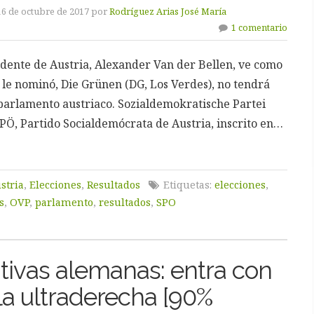
16 de octubre de 2017 por
Rodríguez Arias José María
1 comentario
idente de Austria, Alexander Van der Bellen, ve como
 le nominó, Die Grünen (DG, Los Verdes), no tendrá
 parlamento austriaco. Sozialdemokratische Partei
PÖ, Partido Socialdemócrata de Austria, inscrito en…
stria
,
Elecciones
,
Resultados
Etiquetas:
elecciones
,
s
,
OVP
,
parlamento
,
resultados
,
SPO
tivas alemanas: entra con
la ultraderecha [90%