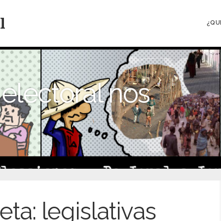
l
¿QU
electoral nos
eta:
legislativas